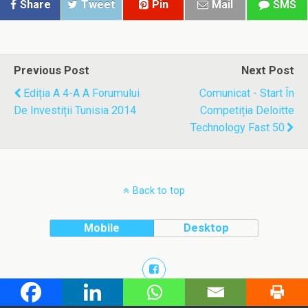
Share
Tweet
Pin
Mail
SMS
Previous Post
Next Post
Ediția A 4-A A Forumului
Comunicat - Start În
De Investiții Tunisia 2014
Competiția Deloitte
Technology Fast 50
Back to top
Mobile
Desktop