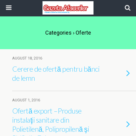
Categories ›
Oferte
AUGUST 18, 2016
Cerere de ofertă pentru bănci
de lemn
AUGUST 1, 2016
Ofertă export –Produse
instalaţii sanitare din
Polietilenă, Polipropilenă şi