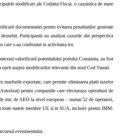
ipalele modificari ale Codului Fiscal, o cazuistica de mare
rificarii documentatiei pentru evitarea penalitatilor generate
deosebit. Participantii au analizat cazurile din perspectiva
care s-au confruntat in activitatea lor.
textul valorificarii potentialului portului Constanta, au fost
a oprit asupra modificarilor relevante din noul Cod Vamal.
 marfurile exportate, care permite eliminarea platii taxelor
Autorizat) pentru companiile care efectueaza operatiuni de
 de mic d
e AEO la nivel european – numai 52 de operatori,
 in toate statele membre UE si in SUA, inclusiv pentru IMM-
parcursul evenimentului.