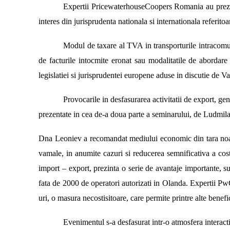
Expertii PricewaterhouseCoopers Romania au prezenta
interes din jurisprudenta nationala si internationala referit
Modul de taxare al TVA in transporturile intracomunit
de facturile intocmite eronat sau modalitatile de abordare 
legislatiei si jurisprudentei europene aduse in discutie de 
Provocarile in desfasurarea activitatii de export, ge
prezentate in cea de-a doua parte a seminarului, de Ludmila
Dna Leoniev a recomandat mediului economic din tara noastra
vamale, in anumite cazuri si reducerea semnificativa a co
import – export, prezinta o serie de avantaje importante, 
fata de 2000 de operatori autorizati in Olanda. Expertii P
uri, o masura necostisitoare, care permite printre alte bene
Evenimentul s-a desfasurat intr-o atmosfera interacti