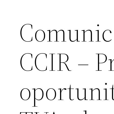
Comunica
CCIR – Pr
oportunit