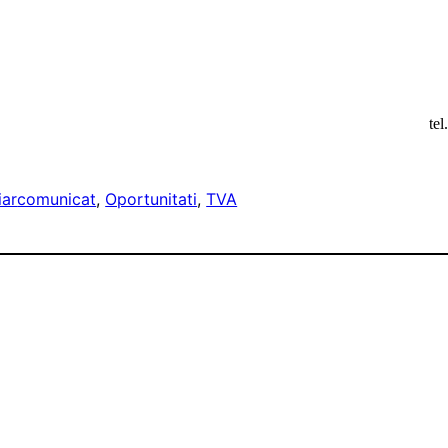
te
iar
comunicat
, 
Oportunitati
, 
TVA