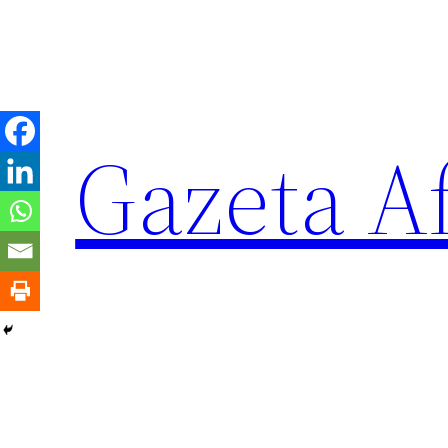
Sari
la
conținut
Gazeta Af