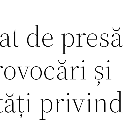
t de presă
ovocări și
ăți privind