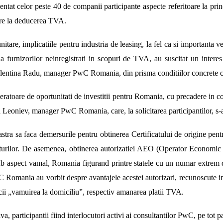
t celor peste 40 de companii participante aspecte referitoare la princ
oare la deducerea TVA.
are, implicatiile pentru industria de leasing, la fel ca si importanta ve
a furnizorilor neinregistrati in scopuri de TVA, au suscitat un interes 
Valentina Radu, manager PwC Romania, din prisma conditiilor concrete cu 
neratoare de oportunitati de investitii pentru Romania, cu precadere in con
 Leoniev, manager PwC Romania, care, la solicitarea participantilor, s-
 sa faca demersurile pentru obtinerea Certificatului de origine pentru
sturilor. De asemenea, obtinerea autorizatiei AEO (Operator Economic 
sub aspect vamal, Romania figurand printre statele cu un numar extrem
wC Romania au vorbit despre avantajele acestei autorizari, recunoscute
ficii „vamuirea la domiciliu”, respectiv amanarea platii TVA.
va, participantii fiind interlocutori activi ai consultantilor PwC, pe tot 