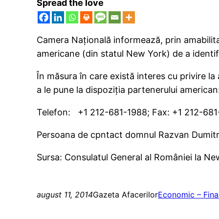
Spread the love
Camera Națională informează, prin amabilita
americane (din statul New York) de a identif
În măsura în care există interes cu privire 
a le pune la dispoziția partenerului american
Telefon: +1 212-681-1988; Fax: +1 212-68
Persoana de cpntact domnul Razvan Dumitr
Sursa: Consulatul General al României la N
august 11, 2014
Gazeta Afacerilor
Economic – Fina