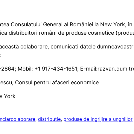
tea Consulatului General al României la New York, în 
ica distribuitori români de produse cosmetice (produse
la această colaborare, comunicați datele dumneavoastră
:
1-2864; Mobil: +1 917-434-1651; E-mail:razvan.dumi
escu, Consul pentru afaceri economice
ew York
nciar
colaborare
, 
distributie
, 
produse de ingrijire a unghiilor