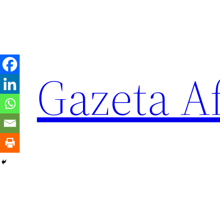
Sari
la
conținut
Gazeta Af