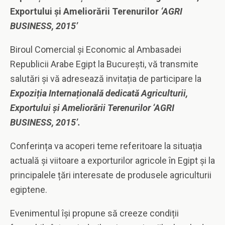
Exportului și Ameliorării Terenurilor
‘AGRI
BUSINESS, 2015’
Biroul Comercial și Economic al Ambasadei
Republicii Arabe Egipt la București, vă transmite
salutări și vă adresează invitația de participare la
Expozi
ț
ia Interna
ț
ională dedicată Agriculturii,
Exportului
ș
i Ameliorării Terenurilor ‘AGRI
BUSINESS, 2015’.
Conferința va acoperi teme referitoare la situația
actuală și viitoare a exporturilor agricole în Egipt și la
principalele țări interesate de produsele agriculturii
egiptene.
Evenimentul își propune să creeze condiții