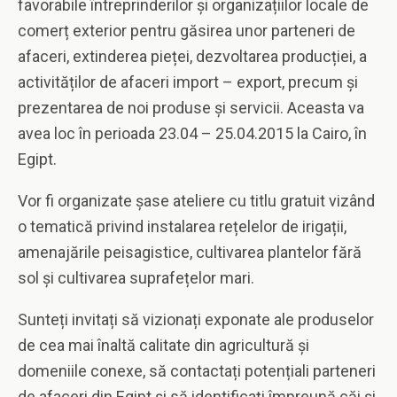
favorabile întreprinderilor și organizațiilor locale de
comerț exterior pentru găsirea unor parteneri de
afaceri, extinderea pieței, dezvoltarea producției, a
activităților de afaceri import – export, precum și
prezentarea de noi produse și servicii. Aceasta va
avea loc în perioada 23.04 – 25.04.2015 la Cairo, în
Egipt.
Vor fi organizate șase ateliere cu titlu gratuit vizând
o tematică privind instalarea rețelelor de irigații,
amenajările peisagistice, cultivarea plantelor fără
sol și cultivarea suprafețelor mari.
Sunteți invitați să vizionați exponate ale produselor
de cea mai înaltă calitate din agricultură și
domeniile conexe, să contactați potențiali parteneri
de afaceri din Egipt și să identificați împreună căi și