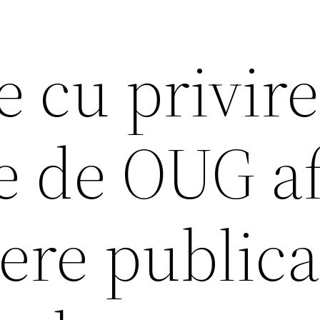
 cu privire
e de OUG af
ere public