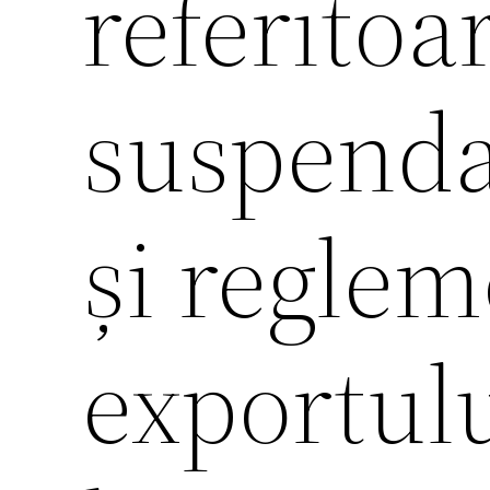
referitoar
suspenda
și regle
exportulu