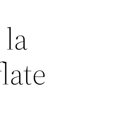
 la
late
a