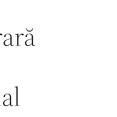
rară
al