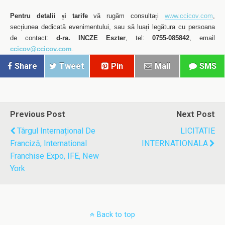
Pentru detalii
ș
i tarife
vă rugăm consulta
ț
i
www.ccicov.com
,
sec
ț
iunea dedicată evenimentului, sau să lua
ț
i legătura cu persoana
de contact:
d-ra. INCZE Eszter
, tel:
0755-085842
, email
ccicov@ccicov.com
.
Share
Tweet
Pin
Mail
SMS
Previous Post
Next Post
Târgul Internațional De
LICITATIE
Franciză, International
INTERNATIONALA
Franchise Expo, IFE, New
York
Back to top