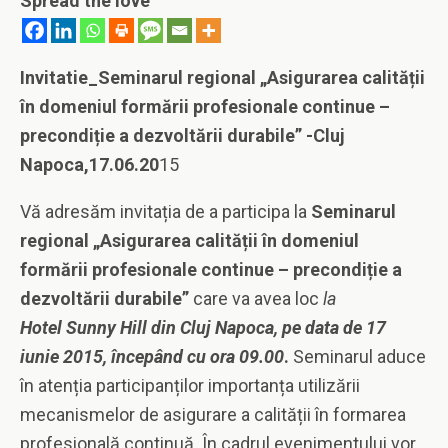
Spread the love
Invitatie_Seminarul regional „Asigurarea calității
în domeniul formării profesionale continue –
precondiție a dezvoltării durabile” -Cluj
Napoca,17.06.20
15
Vă adresăm invitația de a participa la
Seminarul
regional „Asigurarea calității în domeniul
formării profesionale continue – precondiție a
dezvoltării durabile”
care va avea loc
la
Hotel Sunny Hill din Cluj Napoca, pe data de 17
iunie 2015, începând cu ora 09.00
.
Seminarul aduce
în atenția participanților importanța utilizării
mecanismelor de asigurare a calității în formarea
profesională continuă. În cadrul evenimentului vor