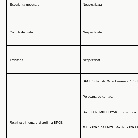
Experienta necesara
Nespecificata
Conditii de plata
Nespecificate
Transport
Nespecificat
BPCE Sofia, str. Mihai Eminescu 4, Sof
Persoana de contact:
Radu-Calin MOLDOVAN – ministru consi
Relatii suplimentare si sprijin la BPCE
Tel.:
+359-2-9712478, Mobile: +359-