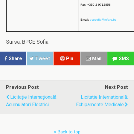
Fax:
+359-2-9712858
Email:
bcesofia@mfaro.bg
Sursa: BPCE Sofia
Share
Tweet
Pin
Mail
SMS
Previous Post
Next Post
Licitație Internațională:
Licitație Internațională:
Acumulatori Electrici
Echipamente Medicale
Back to top