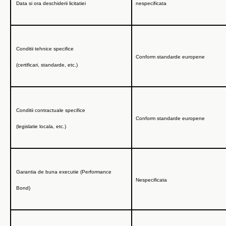
Data si ora deschiderii licitatiei
nespecificata
Conditii tehnice specifice
Conform standarde europene
(certificari, standarde, etc.)
Conditii contractuale specifice
Conform standarde europene
(legislatie locala, etc.)
Garantia de buna executie (Performance
Nespecificata
Bond)