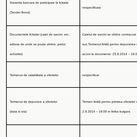
Garantia bancara de participare la licitatie
nespecificata
(Tender Bond)
Documentele licitatiei (caiet de sarcini, etc.:
Caietul de sarcini se obtine contracost
adresa de unde se poate obtine, pretul
sus.Termenul limită pentru depunerea 
achizitiei)
acces la documente:
25.8.2014 – 16:
Termenul de valabilitate a ofertelor
nespecificat
Termenul de depunere a ofertelor
Termen limită pentru primirea ofertelor 
(data si ora)
2.9.2014 – 16:00
in limba bulgara