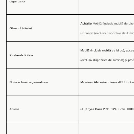
organizator
Achizitie
Mobilă (inclusiv mobilă de biro
Obiectul licitatiei
uz casnic (exclusiv dispozitive de ilumi
Mobilă (inclusiv mobilă de birou), acces
Produsele licitate
(exclusiv dispozitive de iluminat) şi 
Numele firmei organizatoare
Ministerul Afacerilor Interne
ADUSSD —
Adresa
ul. „Knyaz Boris I“ No. 124
,
Sofia 1000