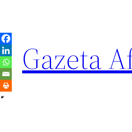
Sari
la
conținut
Gazeta Af