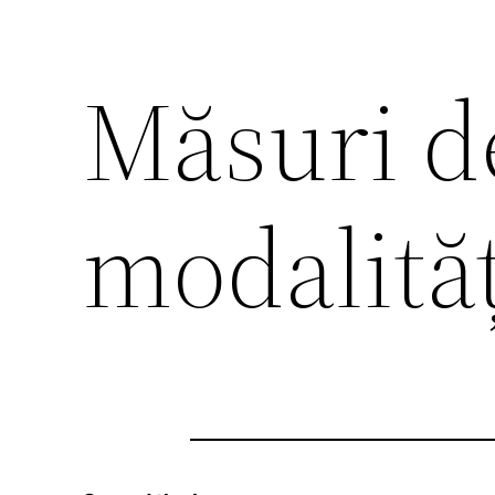
Măsuri de
modalităț