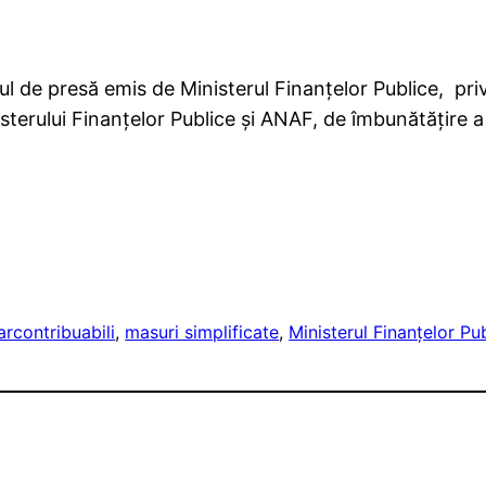
l de presă emis de Ministerul Finanțelor Publice, priv
sterului Finanțelor Publice și ANAF, de îmbunătățire a r
ar
contribuabili
, 
masuri simplificate
, 
Ministerul Finanţelor Pu