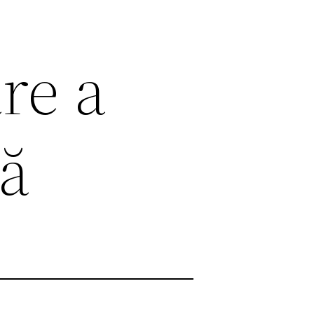
re a
tă