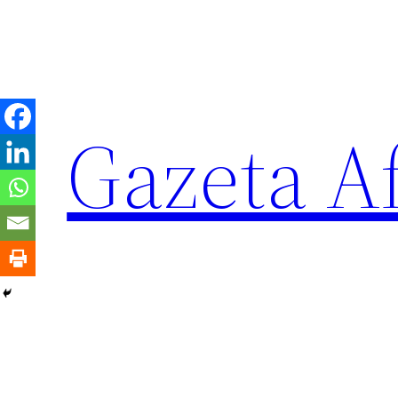
Sari
la
conținut
Gazeta Af