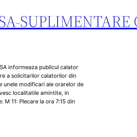
a SA-SUPLIMENTARE
A informeaza publicul calator
a solicitarilor calatorilor din
e unele modificari ale orarelor de
esc localitatile amintite, in
: M 11: Plecare la ora 7:15 din