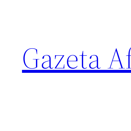
Sari
la
conținut
Gazeta Af