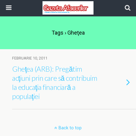
Tags › Gheţea
FEBRUARIE 10, 2011
Gheţea (ARB): Pregătim
acţiuni prin care să contribuim
la educaţia financiară a
populaţiei
Back to top