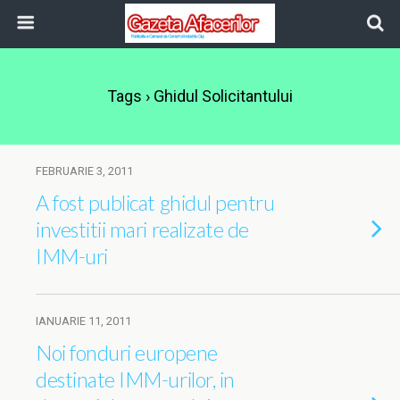
Tags › Ghidul Solicitantului
FEBRUARIE 3, 2011
A fost publicat ghidul pentru
investitii mari realizate de
IMM-uri
IANUARIE 11, 2011
Noi fonduri europene
destinate IMM-urilor, in