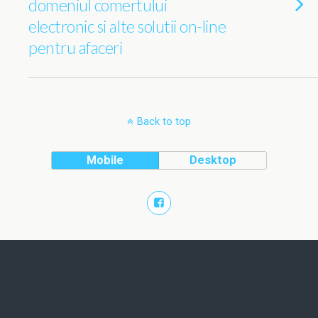
domeniul comertului
electronic si alte solutii on-line
pentru afaceri
Back to top
Mobile
Desktop