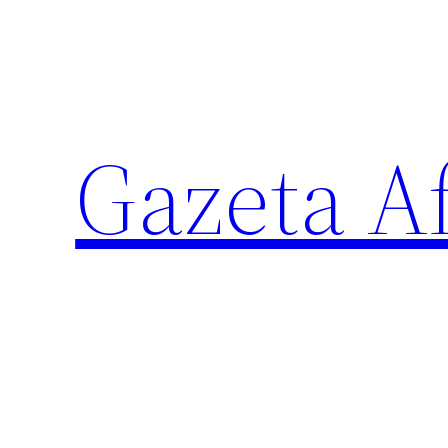
Sari
la
conținut
Gazeta Af