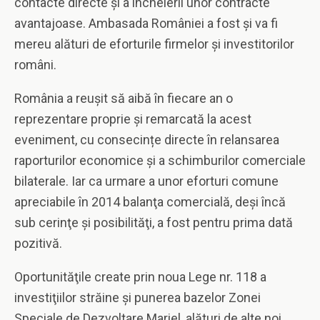
contacte directe şi a încheierii unor contracte
avantajoase. Ambasada României a fost şi va fi
mereu alături de eforturile firmelor și investitorilor
români.
România a reuşit să aibă în fiecare an o
reprezentare proprie şi remarcată la acest
eveniment, cu consecințe directe în relansarea
raporturilor economice şi a schimburilor comerciale
bilaterale. Iar ca urmare a unor eforturi comune
apreciabile în 2014 balanţa comercială, deşi încă
sub cerinţe şi posibilităţi, a fost pentru prima dată
pozitivă.
Oportunităţile create prin noua Lege nr. 118 a
investiţiilor străine şi punerea bazelor Zonei
Speciale de Dezvoltare Mariel, alături de alte noi