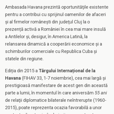
Ambasada Havana prezintă oportunităţile existente
pentru a contribui cu sprijinul oamenilor de afaceri
şi al firmelor româneşti din judeţul Cluj la o
prezență activă a României în cea mai mare insulă
a Antilelor și, desigur, în America Latină, la
relansarea dinamică a cooperării economice şi a
schimburilor comerciale cu Republica Cuba şi
statele din regiune.
Ediția din 2015 a
Târgului Interna
ț
ional de la
Havana
(FIHAV 33, 1-7 noiembrie), cea mai largă și
prestigioasă manifestare de acest gen din această
parte a lumii, în momentul în care aniversăm
55 ani
de relaţii diplomatice bilaterale neîntrerupte (1960-
2015), poate reprezenta ocazia favorabilă a unor