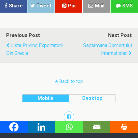
Share
Tweet
Pin
Mail
SMS
Previous Post
Next Post
Lista Privind Exportatorii
Saptamana Comertului
Din Grecia
International
Back to top
Mobile
Desktop