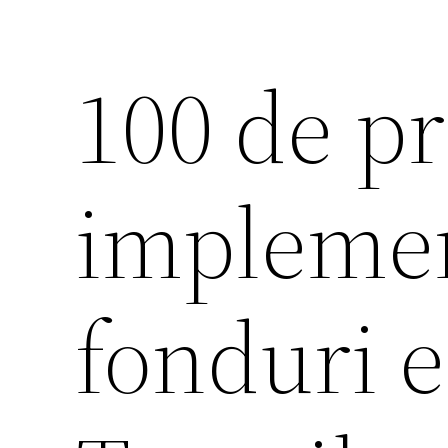
100 de p
implemen
fonduri 