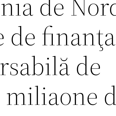
ania de Nor
 de finanţa
sabilă de
0 miliaone 