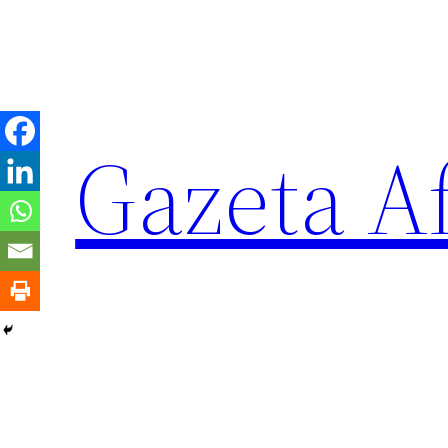
Sari
la
conținut
Gazeta Af