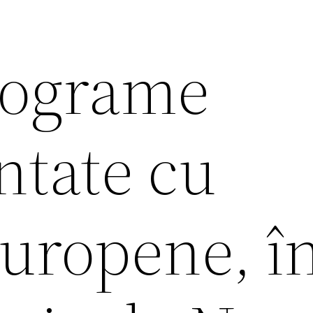
rograme
tate cu
europene, î