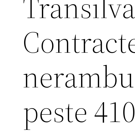
Transilv
Contracte
nerambur
peste 41