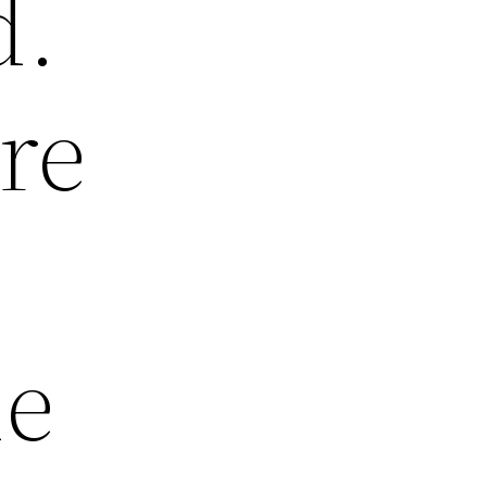
d.
re
de