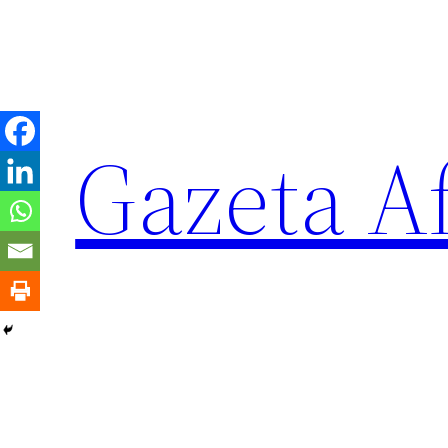
Sari
la
conținut
Gazeta Af