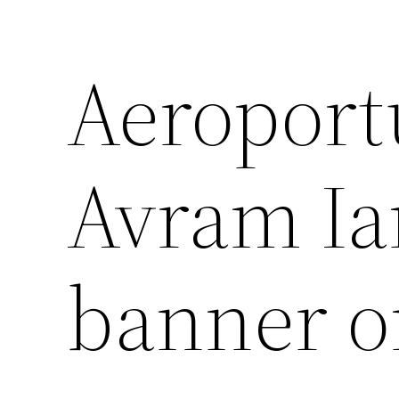
Aeroportu
Avram Ia
banner o