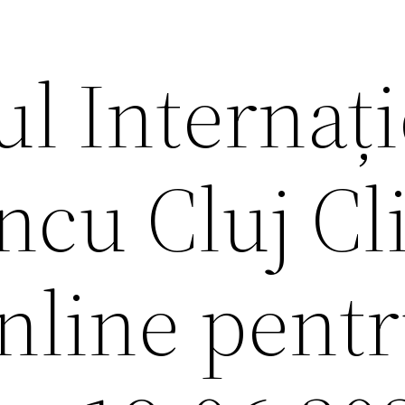
l Internaț
ncu Cluj Cl
nline pent