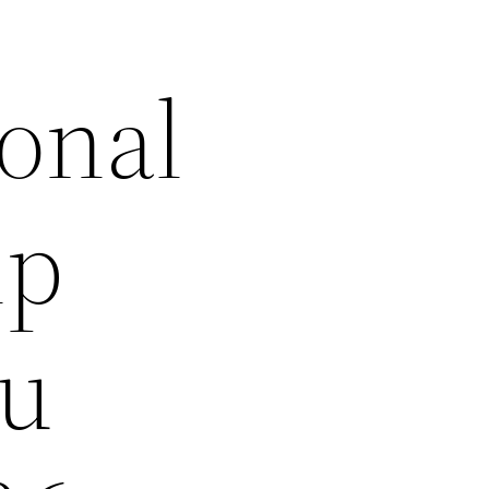
ional
ip
ru