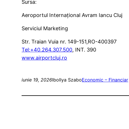
Sursa:
Aeroportul Internațional Avram Iancu Cluj
Serviciul Marketing
Str. Traian Vuia nr. 149-151,RO-400397
Tel:+40.264.307.500
, INT. 390
www.airportcluj.ro
iunie 19, 2026
Ibollya Szabo
Economic – Financiar