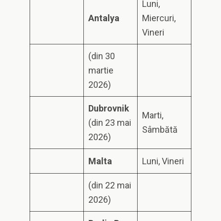
Luni,
A
n
ta
l
y
a
Miercuri,
Vineri
(din 30
martie
2026)
D
u
b
r
o
v
n
i
k
Marti,
(din 23 mai
Sâmbătă
2026)
M
a
l
ta
Luni, Vineri
(din 22 mai
2026)