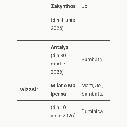
Z
a
k
y
n
t
h
o
s
Joi
(din 4 iunie
2026)
A
n
ta
l
y
a
(din 30
Sâmbătă
martie
2026)
M
i
l
a
n
o
M
a
Marti, Joi,
W
iz
z
A
i
r
l
p
e
n
s
a
Sâmbătă,
(din 10
Duminică
iunie 2026)