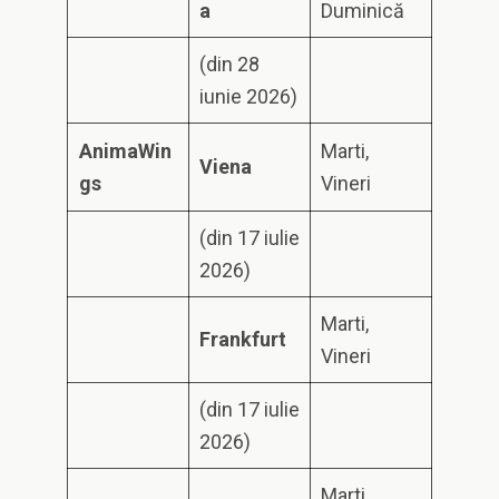
a
Duminică
(din 28
iunie 2026)
A
n
i
m
a
W
i
n
Marti,
V
i
e
n
a
g
s
Vineri
(din 17 iulie
2026)
Marti,
F
r
a
n
kf
u
r
t
Vineri
(din 17 iulie
2026)
Marti,