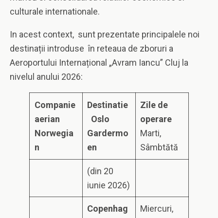
culturale internationale.
In acest context, sunt prezentate principalele noi
destinații introduse în reteaua de zboruri a
Aeroportului Internațional „Avram Iancu” Cluj la
nivelul anului 2026:
C
o
m
p
a
n
i
e
D
e
s
t
i
n
a
t
i
e
Z
i
l
e
d
e
a
er
i
a
n
O
s
l
o
o
p
e
r
a
r
e
N
o
rw
e
g
i
a
G
a
r
d
er
m
o
Marti,
n
e
n
Sâmbtătă
(din 20
iunie 2026)
C
o
p
e
n
h
a
g
Miercuri,