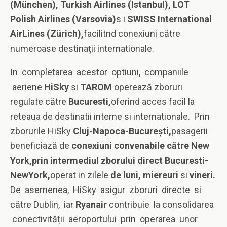
(
München
), Turkish Airlines (Istanbul), LOT
Polish Airlines (Varsovia)
s i
SWISS International
AirLines (Z
ü
rich),
facilitnd conexiuni către
numeroase destinații internationale.
In completarea acestor optiuni, companiile
aeriene
HiSky
si
TAROM
operează zboruri
regulate către
Bucuresti,
oferind acces facil la
reteaua de destinatii interne si internationale. Prin
zborurile HiSky
Cluj-Napoca-București,
pasagerii
beneficiază de
conexiuni convenabile către New
York,prin intermediul zborului direct Bucuresti-
NewYork,
operat in zilele
de luni, miereuri
si
vineri.
De asemenea, HiSky asigur zboruri directe si
către Dublin, iar
Ryanair
contribuie la consolidarea
conectivității aeroportului prin operarea unor