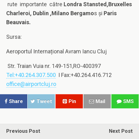
rute importante către
Londra Stansted,Bruxelles
Charleroi, Dublin ,Milano Bergamo
s și
Paris
Beauvais.
Sursa:
Aeroportul Internațional Avram Iancu Cluj
Str. Traian Vuia nr. 149-151,RO-400397
Tel:+40.264.307.500
I Fax:+40.264.416.712
office@airportcluj.ro
Share
Tweet
Pin
Mail
SMS
Previous Post
Next Post