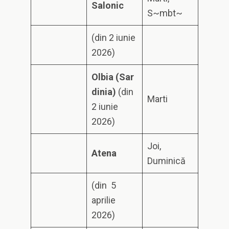
S
a
l
o
n
i
c
S~mbt~
(din 2 iunie
2026)
O
l
b
i
a
(
S
a
r
d
i
n
i
a
)
(din
Marti
2 iunie
2026)
Joi,
A
t
e
n
a
Duminică
(din 5
aprilie
2026)