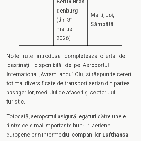
B
er
li
n
B
r
a
n
d
e
n
b
u
r
g
Marti, Joi,
(din 31
Sămbătă
martie
2026)
Noile rute introduse completează oferta de
destinații disponibilă de pe Aeroportul
International „Avram Iancu” Cluj si răspunde cererii
tot mai diversificate de transport aerian din partea
pasagerilor, mediului de afaceri și sectorului
turistic.
Totodată, aeroportul asigură legături către unele
dintre cele mai importante hub-uri aeriene
europene prin intermediul companiilor
Lufthansa