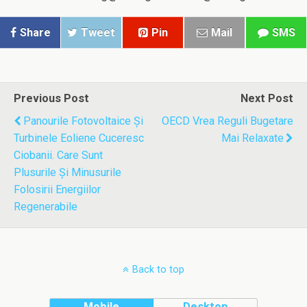
Share
Tweet
Pin
Mail
SMS
Previous Post
Next Post
Panourile Fotovoltaice Şi
OECD Vrea Reguli Bugetare
Turbinele Eoliene Cuceresc
Mai Relaxate
Ciobanii. Care Sunt
Plusurile Şi Minusurile
Folosirii Energiilor
Regenerabile
Back to top
Mobile
Desktop