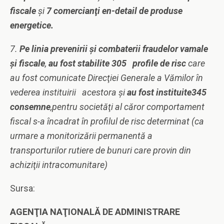
fiscale
şi
7 comercianţi en-detail de produse
energetice.
7.
Pe linia prevenirii şi combaterii fraudelor vamale
şi fiscale
,
au fost stabilite 305 profile de risc
care
au fost comunicate Direcţiei Generale a Vămilor în
vederea instituirii acestora
ș
i
au fost instituite345
consemne
,pentru societăţi al căror comportament
fiscal s-a încadrat în profilul de risc determinat (ca
urmare a monitorizării permanentă a
transporturilor rutiere de bunuri care provin din
achiziţii intracomunitare)
Sursa:
AGENŢIA NAŢIONALĂ DE ADMINISTRARE