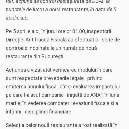
Ref: ac
ț
iune de control desfă
ș
urată de DGAF la
punctele de lucru a nouă restaurante, în data de 5
aprilie a.c.
Pe 5 aprilie a.c., în jurul orelor 01.00, inspectorii
Direcției Antifraudă Fiscală au efectuat o serie de
controale inopinate la un număr de nouă
restaurante din București.
Acțiunea a vizat atât verificarea modului în care
sunt respectate prevederile legale privind
emiterea bonului fiscal, cât și evaluarea impactului
pe care l-a avut campania inițiată de ANAF, în luna
martie, în vederea combaterii evaziunii fiscale și a
întăririi disciplinei financiare.
Selecția celor nouă restaurante a fost realizată în