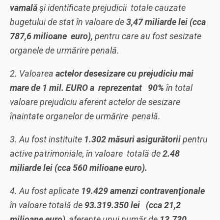
vamală
ș
i identificate prejudicii totale cauzate
bugetului de stat în valoare de
3,47 miliarde lei (cca
787,6 milioane euro),
pentru care au fost sesizate
organele de urmărire penală.
2. Valoarea
actelor desesizare cu prejudiciu mai
mare de 1 mil. EURO a reprezentat 90%
în total
valoare prejudiciu aferent actelor de sesizare
înaintate organelor de urmărire penală.
3. Au fost instituite
1.302 măsuri asigurătorii
pentru
active patrimoniale, în valoare totală de
2.48
miliarde lei (cca 560 milioane euro).
4. Au fost aplicate
19.429 amenzi contravenţionale
în valoare totală de
93.319.350 lei (cca 21,2
milioane euro)
, aferente unui număr de
13.730