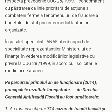
respectă prevederile OUG 28/1999, concomitent
cu păstrarea ca linie prioritară de acțiune a
combaterii ferme a fenomenului de fraudare a
bugetului de stat prin intermediul lanțurilor
organizate.
În paralel, specialiștii ANAF oferă suport de
specialitate reprezentanților Ministerului de
Finanțe, în vederea modificărilor legislative cu
privire la OUG 28 /1999, în acord cu solicitările
mediului de afaceri.
Pe parcursul primului an de func
ț
ionare (2014),
principalele rezultate înregistrate de Direc
ț
ia
Generală Antifraudă Fiscală au fost următoarele:
1. Au fost investigate
714 cazuri de fraudă fiscală
ș
i