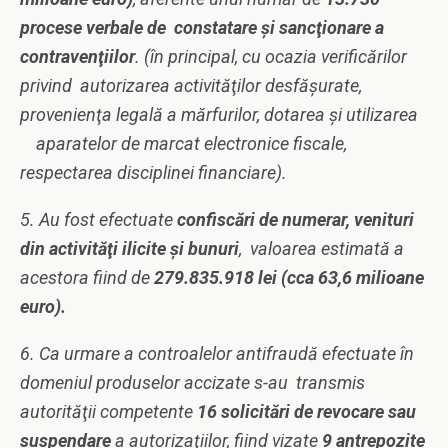
procese verbale de constatare şi sancţionare a
contravenţiilor
. (în principal, cu ocazia verificărilor
privind autorizarea activităţilor desfăşurate,
provenienţa legală a mărfurilor, dotarea şi utilizarea
aparatelor de marcat electronice fiscale,
respectarea disciplinei financiare).
5. Au fost efectuate
confiscări de numerar, venituri
din activităţi ilicite şi bunuri
, valoarea estimată a
acestora fiind de
279.835.918 lei (cca 63,6 milioane
euro).
6. Ca urmare a controalelor antifraudă efectuate în
domeniul produselor accizate s-au transmis
autorităţii competente
16 solicitări de revocare sau
suspendare
a autorizaţiilor, fiind vizate
9 antrepozite