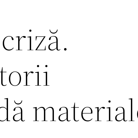
 criză.
orii
ă material