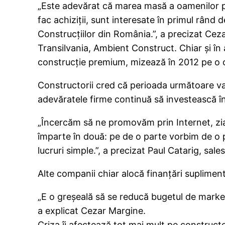
„Este adevărat că marea masă a oamenilor pre
fac achiziţii, sunt interesate în primul rând 
Construcţiilor din România.”, a precizat Cez
Transilvania, Ambient Construct. Chiar şi î
construcţie premium, mizează în 2012 pe o 
Constructorii cred că perioada următoare va f
adevăratele firme continuă să investească în 
„Încercăm să ne promovăm prin Internet, ziare
împarte în două: pe de o parte vorbim de o 
lucruri simple.”, a precizat Paul Catarig, s
Alte companii chiar alocă finanţări suplime
„E o greşeală să se reducă bugetul de marketi
a explicat Cezar Margine.
Criza îi afectează tot mai mult pe constructo