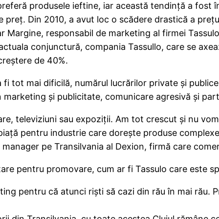
feră produsele ieftine, iar această tendinţă a fost î
de preţ. Din 2010, a avut loc o scădere drastică a preţu
ar Margine, responsabil de marketing al firmei Tassulo
n actuala conjunctură, compania Tassullo, care se axe
creştere de 40%.
i tot mai dificilă, numărul lucrărilor private şi publi
marketing şi publicitate, comunicare agresivă şi partic
, televiziuni sau expoziţii. Am tot crescut şi nu vom 
piaţă pentru industrie care doreşte produse complexe
ales manager pe Transilvania al Dexion, firmă care come
ntare pentru promovare, cum ar fi Tassulo care este s
ng pentru că atunci rişti să cazi din rău în mai rău. P
rii din Transilvania, cu toate acestea Clujul rămâne c