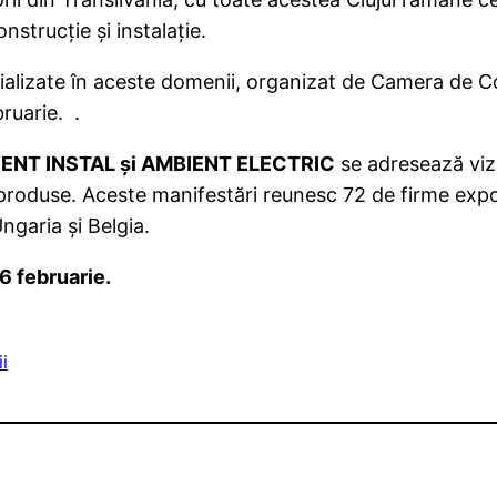
strucţie şi instalaţie.
ializate în aceste domenii, organizat de Camera de Co
ruarie. .
NT INSTAL şi AMBIENT ELECTRIC
se adresează vizit
produse. Aceste manifestări reunesc 72 de firme expoz
ngaria şi Belgia.
6 februarie.
i