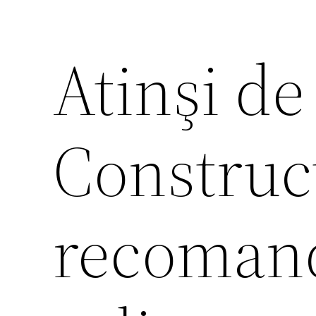
Atinşi de
Construct
recomand