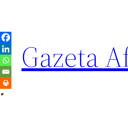
Sari
la
conținut
Gazeta Af