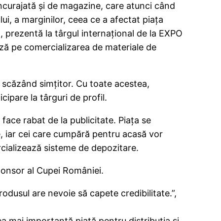
ncurajată şi de magazine, care atunci când
lui, a marginilor, ceea ce a afectat piaţa
, prezentă la târgul internaţional de la EXPO
ază pe comercializarea de materiale de
ce scăzând simţitor. Cu toate acestea,
ipare la târguri de profil.
face rabat de la publicitate. Piaţa se
, iar cei care cumpără pentru acasă vor
rcializează sisteme de depozitare.
ponsor al Cupei României.
rodusul are nevoie să capete credibilitate.”,
ea mai importantă piaţă pentru distribuţia şi