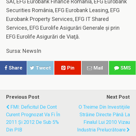
SAI, EFG Eurobank Finance România, EFG Eurobank
Securities România, EFG Eurobank Leasing, EFG
Eurobank Property Services, EFG IT Shared
Services, EFG Eurolife Asigurări Generale şi prin
EFG Eurolife Asigurări de Viaţă.
Sursa: NewsIn
Share
Tweet
Pin
Mail
SMS
Previous Post
Next Post
FMI: Deficitul De Cont
O Treime Din Investiţiile
Curent Prognozat Va Fi În
Străine Directe Până La
2011 Și 2012 De Sub 5%
Finalul Lui 2010 Vizau
Din PIB
Industria Prelucrătoare