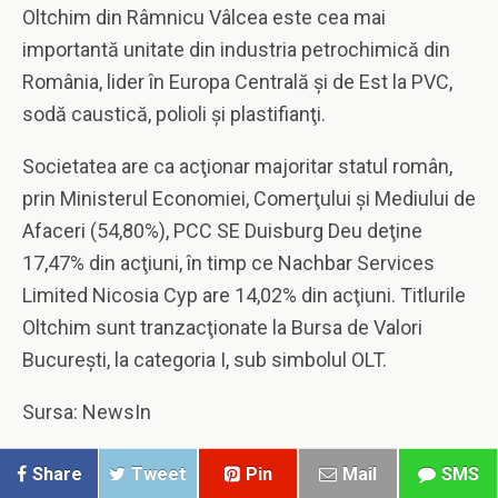
Oltchim din Râmnicu Vâlcea este cea mai
importantă unitate din industria petrochimică din
România, lider în Europa Centrală şi de Est la PVC,
sodă caustică, polioli şi plastifianţi.
Societatea are ca acţionar majoritar statul român,
prin Ministerul Economiei, Comerţului şi Mediului de
Afaceri (54,80%), PCC SE Duisburg Deu deţine
17,47% din acţiuni, în timp ce Nachbar Services
Limited Nicosia Cyp are 14,02% din acţiuni. Titlurile
Oltchim sunt tranzacţionate la Bursa de Valori
Bucureşti, la categoria I, sub simbolul OLT.
Sursa: NewsIn
Share
Tweet
Pin
Mail
SMS