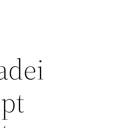
adei
ipt