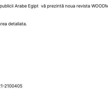
ublicii Arabe Egipt vă prezintă noua revista WOODMAG
rea detaliata.
-21-2100405