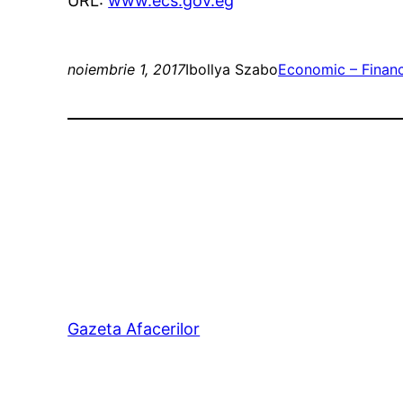
URL:
www.ecs.gov.eg
noiembrie 1, 2017
Ibollya Szabo
Economic – Financ
Gazeta Afacerilor