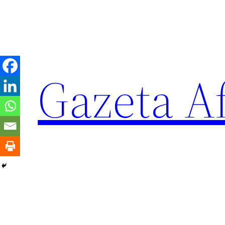
Sari
la
conținut
Gazeta Af