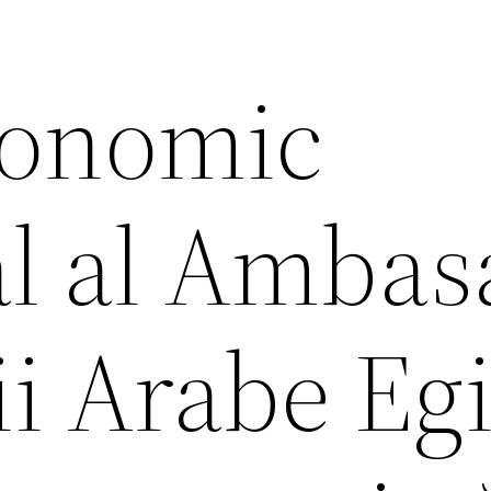
conomic
l al Ambas
i Arabe Eg