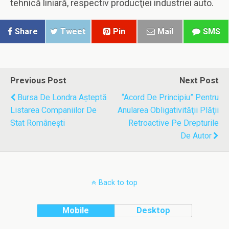
tehnică liniară, respectiv producţiei industriei auto.
Share
Tweet
Pin
Mail
SMS
Previous Post
Next Post
Bursa De Londra Aşteptă
“Acord De Principiu” Pentru
Listarea Companiilor De
Anularea Obligativităţii Plăţii
Stat Româneşti
Retroactive Pe Drepturile
De Autor
Back to top
Mobile
Desktop