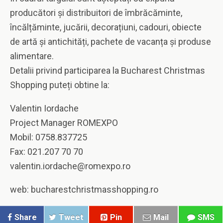
producători și distribuitori de îmbrăcăminte,
încălțăminte, jucării, decorațiuni, cadouri, obiecte
de artă și antichități, pachete de vacanța și produse
alimentare.
Detalii privind participarea la Bucharest Christmas
Shopping puteți obtine la:
Valentin Iordache
Project Manager ROMEXPO
Mobil: 0758.837725
Fax: 021.207 70 70
valentin.iordache@romexpo.ro
web: bucharestchristmasshopping.ro
Share
Tweet
Pin
Mail
SMS