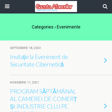
Categories ›
Evenimente
SEPTEMBRIE 18, 2023
Invitație la Eveniment de
Securitate Cibernetică
NOIEMBRIE 11, 2021
PROGRAM SĂPTĂMÂNAL
AL CAMEREI DE COMERȚ
ȘI INDUSTRIE CLUJ PE