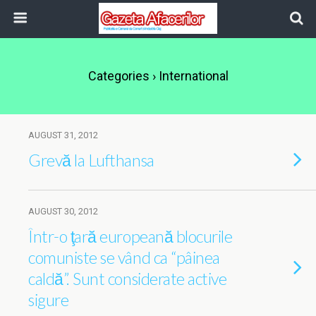
Categories ›
International
AUGUST 31, 2012
Grevă la Lufthansa
AUGUST 30, 2012
Într-o ţară europeană blocurile
comuniste se vând ca “pâinea
caldă”. Sunt considerate active
sigure