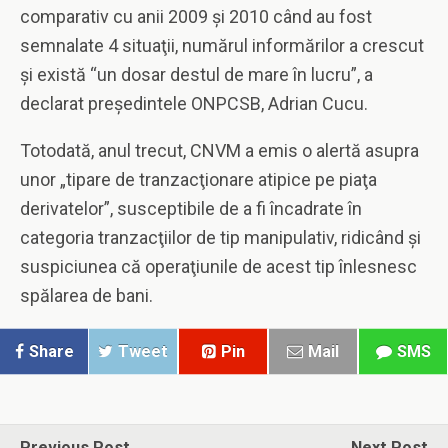
comparativ cu anii 2009 şi 2010 când au fost
semnalate 4 situaţii, numărul informărilor a crescut
şi există “un dosar destul de mare în lucru”, a
declarat preşedintele ONPCSB, Adrian Cucu.
Totodată, anul trecut, CNVM a emis o alertă asupra
unor „tipare de tranzacţionare atipice pe piaţa
derivatelor”, susceptibile de a fi încadrate în
categoria tranzacţiilor de tip manipulativ, ridicând şi
suspiciunea că operaţiunile de acest tip înlesnesc
spălarea de bani.
Share
Tweet
Pin
Mail
SMS
Previous Post
Next Post