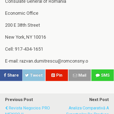
Consulate General of Romania
Economic Office
200 E 38th Street
New York, NY 10016
Cell: 917-434-1651
E-mail:
razvan
.
dumitrescu
@romconsny.o
Share
Tweet
Pin
Mail
SMS
Previous Post
Next Post
Revista Negocios PRO
Analiza Comparativă A