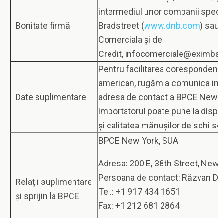
intermediul unor companii spe
Bonitate firmă
Bradstreet (
www.dnb.com
) sa
Comerciala și de
Credit, infocomerciale@eximb
Pentru facilitarea corespondenț
american, rugăm a comunica int
Date suplimentare
adresa de contact a BPCE New 
importatorul poate pune la disp
și calitatea mănușilor de schi s
BPCE New York, SUA
Adresa: 200 E, 38th Street, Ne
Persoana de contact: Răzvan 
Relații suplimentare
Tel.: +1 917 434 1651
și sprijin la BPCE
Fax: +1 212 681 2864