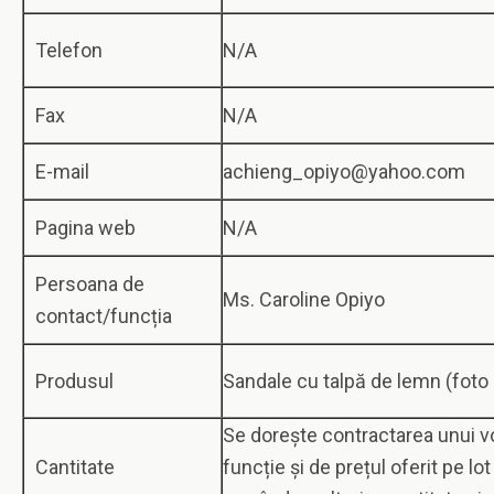
Telefon
N/A
Fax
N/A
E-mail
achieng_opiyo@yahoo.com
Pagina web
N/A
Persoana de
Ms. Caroline Opiyo
contact/funcția
Produsul
Sandale cu talpă de lemn (foto
Se dorește contractarea unui v
Cantitate
funcție și de prețul oferit pe lo