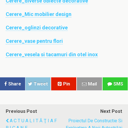
Cerere_diverse obiecte decorative
Cerere_Mic mobilier design
Cerere_oglinzi decorative
Cerere_vase pentru flori
Cerere_vesela si tacamuri din otel inox
Share
Tweet
Pin
Mail
SMS
Previous Post
Next Post
A C T U A L I T Ă Ţ I A F
Proiectul De Constructie Si
R I C A N E
Exploatare A Noii Autostrăzi