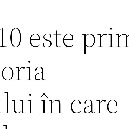
10 este pri
toria
lui în care