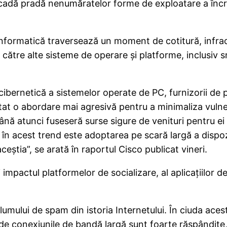
 să cadă pradă nenumăratelor forme de exploatare a încr
a informatică traversează un moment de cotitură, infra
către alte sisteme de operare şi platforme, inclusiv 
ibernetică a sistemelor operate de PC, furnizorii de p
at o abordare mai agresivă pentru a minimaliza vulnerabi
nă atunci fuseseră surse sigure de venituri pentru ei
în acest trend este adoptarea pe scară largă a dispoziti
ceştia”, se arată în raportul Cisco publicat vineri.
impactul platformelor de socializare, al aplicaţiilor de 
mului de spam din istoria Internetului. În ciuda aces
de conexiunile de bandă largă sunt foarte răspândite