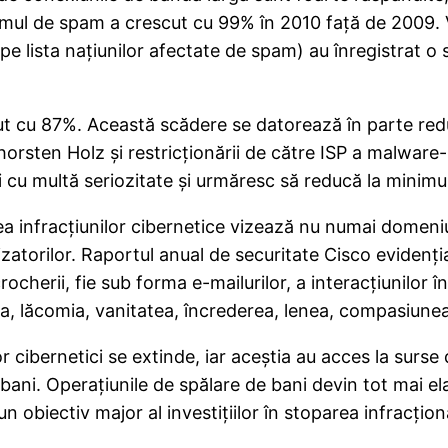
umul de spam a crescut cu 99% în 2010 faţă de 2009. V
e pe lista naţiunilor afectate de spam) au înregistrat o
zut cu 87%. Această scădere se datorează în parte re
horsten Holz şi restricţionării de către ISP a malware-
i cu multă seriozitate şi urmăresc să reducă la minimu
 infracţiunilor cibernetice vizează nu numai domeniul
lizatorilor. Raportul anual de securitate Cisco evidenţ
rocherii, fie sub forma e-mailurilor, a interacţiunilor î
ma, lăcomia, vanitatea, încrederea, lenea, compasiunea
cibernetici se extinde, iar aceştia au acces la surse 
ni. Operaţiunile de spălare de bani devin tot mai elabo
 obiectiv major al investiţiilor în stoparea infracţiona