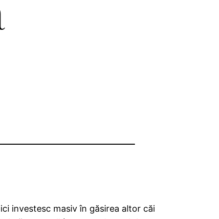
a
ici investesc masiv în găsirea altor căi