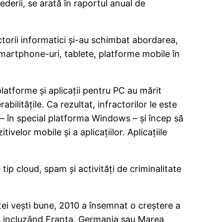
ederii, se arată în raportul anual de
ctorii informatici şi-au schimbat abordarea,
smartphone-uri, tablete, platforme mobile în
latforme şi aplicaţii pentru PC au mărit
lităţile. Ca rezultat, infractorilor le este
 – în special platforma Windows – şi încep să
velor mobile şi a aplicaţiilor. Aplicaţiile
tip cloud, spam şi activităţi de criminalitate
tei veşti bune, 2010 a însemnat o creştere a
, incluzând Franţa, Germania sau Marea