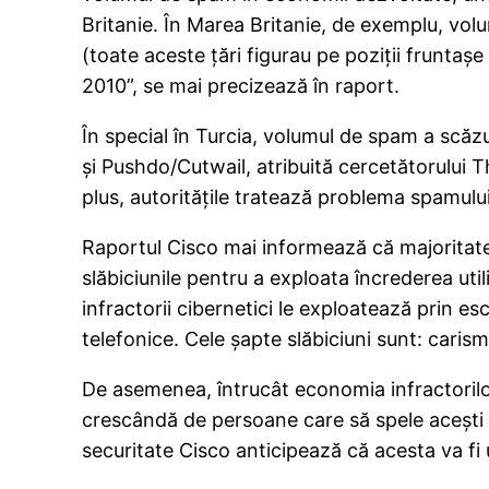
Britanie. În Marea Britanie, de exemplu, vol
(toate aceste ţări figurau pe poziţii fruntaş
2010”, se mai precizează în raport.
În special în Turcia, volumul de spam a scă
şi Pushdo/Cutwail, atribuită cercetătorului T
plus, autorităţile tratează problema spamulu
Raportul Cisco mai informează că majoritatea
slăbiciunile pentru a exploata încrederea uti
infractorii cibernetici le exploatează prin esc
telefonice. Cele şapte slăbiciuni sunt: caris
De asemenea, întrucât economia infractorilor 
crescândă de persoane care să spele aceşti ba
securitate Cisco anticipează că acesta va fi un