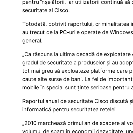
pentru înşelătorii, iar utilizatorii continuă
securitate al Cisco.
Totodată, potrivit raportului, criminalitate
au trecut de la PC-urile operate de Windows 
general.
„Ca răspuns la ultima decadă de exploatare c
gradul de securitate a produselor şi au adopt
tot mai greu să exploateze platforme care pâ
caute alte surse de bani. La fel de important 
mobile în special sunt ţinte serioase pentru a
Raportul anual de securitate Cisco discută şi 
informatică pentru securitatea reţelei.
„2010 marchează primul an de scadere al volu
volumul de spam în economii dezvoltate, un