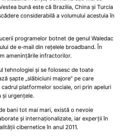
estea bună este că Brazilia, China şi Turcia
 scădere considerabilă a volumului acestuia în
ducerii programelor botnet de genul Waledac
ului de e-mail din reţelele broadband. În
m ameninţările infractorilor.
 tehnologiei şi se folosesc de toate
iază şapte „slăbiciuni majore” pe care
n cadrul platformelor sociale, ori prin apeluri
 şi urgenţele.
de bani tot mai mari, există o nevoie
rate şi internaţionalizate, iar experţii în
lităţii cibernetice în anul 2011.