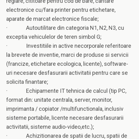
reglare, cititoare pentru cod de bare, cantare
electronice cu/fara printer pentru etichetare,
aparate de marcat electronice fiscale;
· Autoutilitare din categoria N1, N2, N3, cu
exceptia vehiculelor de teren simbol G;
· Investitiile in active necorporale referitoare
la brevete de inventie, marci de produse si servicii
(francize, etichetare ecologica, licente), software-
uri necesare desfasurarii activitatii pentru care se
solicita finantare;
· Echipamente IT tehnica de calcul (tip PC,
format din: unitate centrala, server, monitor,
imprimanta / copiator /multifunctionala, inclusiv
sisteme portabile, licente necesare desfasurarii
activitatii, sisteme audio-video,etc.);
· Achizitionarea de spatii de lucru, spatii de