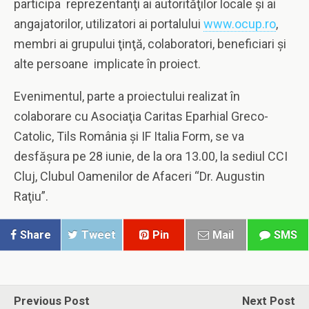
participa reprezentanţi ai autorităţilor locale şi ai
angajatorilor, utilizatori ai portalului
www.ocup.ro
,
membri ai grupului ţinţă, colaboratori, beneficiari şi
alte persoane implicate în proiect.
Evenimentul, parte a proiectului realizat în
colaborare cu Asociaţia Caritas Eparhial Greco-
Catolic, Tils România şi IF Italia Form, se va
desfăşura pe 28 iunie, de la ora 13.00, la sediul CCI
Cluj, Clubul Oamenilor de Afaceri “Dr. Augustin
Raţiu”.
Share
Tweet
Pin
Mail
SMS
Previous Post
Next Post