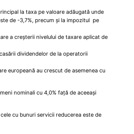
 principal la taxa pe valoare adăugată unde
l este de -3,7%, precum şi la impozitul pe
e a creşterii nivelului de taxare aplicat de
ncasării dividendelor de la operatorii
anţare europeană au crescut de asemenea cu
termeni nominali cu 4,0% faţă de aceeaşi
 cele cu bunuri servicii reducerea este de