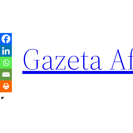
Sari
la
conținut
Gazeta Af