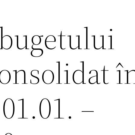
 bugetului
onsolidat î
01.01. –