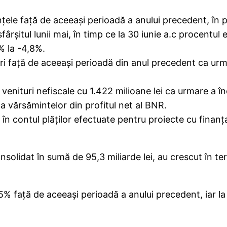
anţele faţă de aceeaşi perioadă a anului precedent, în
fârşitul lunii mai, în timp ce la 30 iunie a.c procentu
% la -4,8%.
ri faţă de aceeaşi perioadă din anul precedent ca urmar
n venituri nefiscale cu 1.422 milioane lei ca urmare a î
a vărsămintelor din profitul net al BNR.
 în contul plăţilor efectuate pentru proiecte cu fin
onsolidat în sumă de 95,3 miliarde lei, au crescut în 
,5% faţă de aceeaşi perioadă a anului precedent, iar la