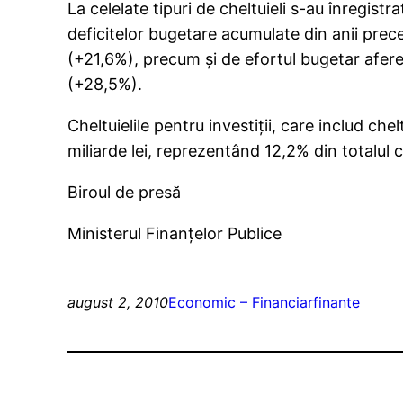
La celelate tipuri de cheltuieli s-au înregist
deficitelor bugetare acumulate din anii prece
(+21,6%), precum şi de efortul bugetar afer
(+28,5%).
Cheltuielile pentru investiţii, care includ ch
miliarde lei, reprezentând 12,2% din totalul c
Biroul de presă
Ministerul Finanţelor Publice
august 2, 2010
Economic – Financiar
finante