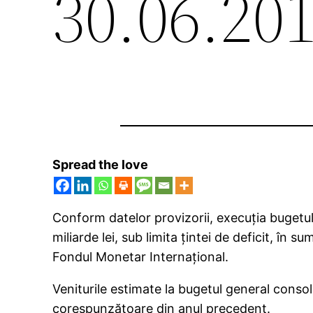
30.06.20
Spread the love
Conform datelor provizorii, execuţia bugetulu
miliarde lei, sub limita ţintei de deficit, în
Fondul Monetar Internaţional.
Veniturile estimate la bugetul general consoli
corespunzătoare din anul precedent.