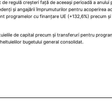
rat de regulă creşteri faţă de aceeaşi perioadă a anulu
denţi şi angajării împrumuturilor pentru acoperirea ac
ent programelor cu finanţare UE (+132,6%) precum şi 
eltuielile de capital precum şi transferuri pentru prog
heltuielilor bugetului general consolidat.