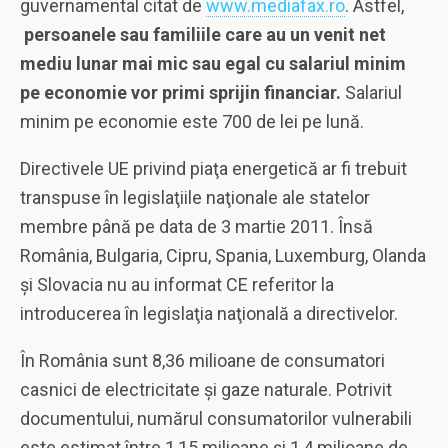
guvernamental citat de
www.mediafax.ro
. Astfel,
persoanele sau familiile care au un venit net
mediu lunar mai mic sau egal cu salariul minim
pe economie vor primi sprijin financiar.
Salariul
minim pe economie este 700 de lei pe lună.
Directivele UE privind piaţa energetică ar fi trebuit
transpuse în legislaţiile naţionale ale statelor
membre până pe data de 3 martie 2011. Însă
România, Bulgaria, Cipru, Spania, Luxemburg, Olanda
şi Slovacia nu au informat CE referitor la
introducerea în legislaţia naţională a directivelor.
În România sunt 8,36 milioane de consumatori
casnici de electricitate şi gaze naturale. Potrivit
documentului, numărul consumatorilor vulnerabili
este estimat între 1,15 milioane şi 1,4 milioane de