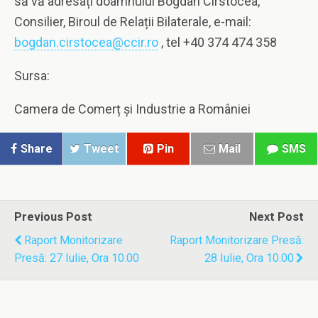
să vă adresați doamnului Bogdan Cîrstocea,
Consilier, Biroul de Relații Bilaterale, e-mail:
bogdan.cirstocea@ccir.ro
, tel +40 374 474 358
Sursa:
Camera de Comerț și Industrie a României
Share
Tweet
Pin
Mail
SMS
Previous Post
Next Post
Raport Monitorizare
Raport Monitorizare Presă:
Presă: 27 Iulie, Ora 10.00
28 Iulie, Ora 10.00