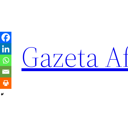
Sari
la
conținut
Gazeta Af