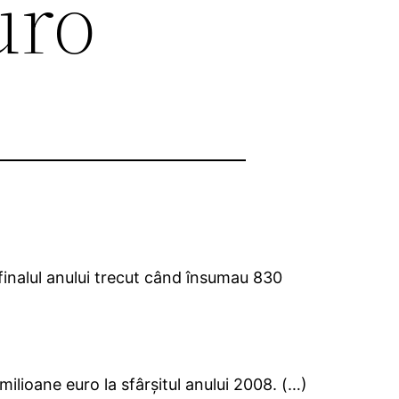
uro
 finalul anului trecut când însumau 830
lioane euro la sfârşitul anului 2008. (…)