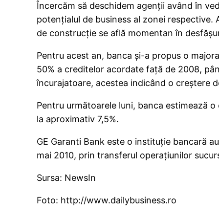
Încercăm să deschidem agenţii având în veder
potenţialul de business al zonei respective. A
de construcţie se află momentan în desfăşura
Pentru acest an, banca şi-a propus o majora
50% a creditelor acordate faţă de 2008, până
încurajatoare, acestea indicând o creştere de
Pentru următoarele luni, banca estimează o cr
la aproximativ 7,5%.
GE Garanti Bank este o instituţie bancară au
mai 2010, prin transferul operaţiunilor sucu
Sursa: NewsIn
Foto: http://www.dailybusiness.ro