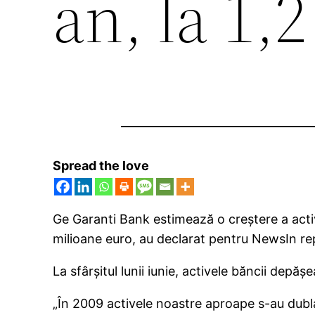
an, la 1,
Spread the love
Ge Garanti Bank estimează o creştere a activ
milioane euro, au declarat pentru NewsIn rep
La sfârşitul lunii iunie, activele băncii depăş
„În 2009 activele noastre aproape s-au dubla