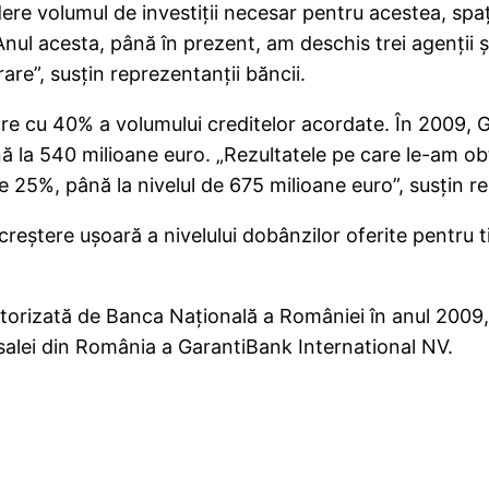
e volumul de investiţii necesar pentru acestea, spaţii
nul acesta, până în prezent, am deschis trei agenţii şi
re”, susţin reprezentanţii băncii.
re cu 40% a volumului creditelor acordate. În 2009, G
 la 540 milioane euro. „Rezultatele pe care le-am obţ
 25%, până la nivelul de 675 milioane euro”, susţin re
eştere uşoară a nivelului dobânzilor oferite pentru tit
torizată de Banca Naţională a României în anul 2009, c
rsalei din România a GarantiBank International NV.