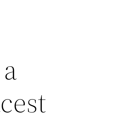
 a
acest