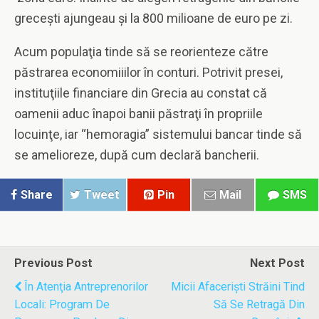
greceşti ajungeau şi la 800 milioane de euro pe zi.
Acum populaţia tinde să se reorienteze către
păstrarea economiiilor în conturi. Potrivit presei,
instituţiile financiare din Grecia au constat că
oamenii aduc înapoi banii păstraţi în propriile
locuinţe, iar “hemoragia” sistemului bancar tinde să
se amelioreze, după cum declară bancherii.
Share
Tweet
Pin
Mail
SMS
Previous Post
Next Post
În Atenţia Antreprenorilor
Micii Afacerişti Străini Tind
Locali: Program De
Să Se Retragă Din