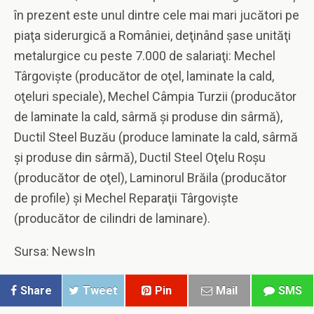
în prezent este unul dintre cele mai mari jucători pe
piaţa siderurgică a României, deţinând şase unităţi
metalurgice cu peste 7.000 de salariaţi: Mechel
Târgovişte (producător de oţel, laminate la cald,
oţeluri speciale), Mechel Câmpia Turzii (producător
de laminate la cald, sârmă şi produse din sârmă),
Ductil Steel Buzău (produce laminate la cald, sârmă
şi produse din sârmă), Ductil Steel Oţelu Roşu
(producător de oţel), Laminorul Brăila (producător
de profile) şi Mechel Reparaţii Târgovişte
(producător de cilindri de laminare).
Sursa: NewsIn
Share
Tweet
Pin
Mail
SMS