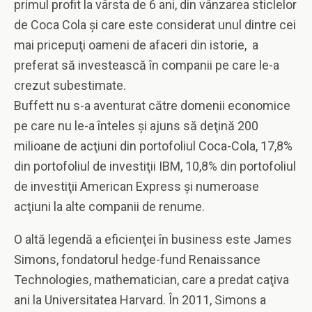
primul profit la vârsta de 6 ani, din vânzarea sticlelor
de Coca Cola şi care este considerat unul dintre cei
mai pricepuţi oameni de afaceri din istorie, a
preferat să investească în companii pe care le-a
crezut subestimate.
Buffett nu s-a aventurat către domenii economice
pe care nu le-a înteles şi ajuns să deţină 200
milioane de acţiuni din portofoliul Coca-Cola, 17,8%
din portofoliul de investiţii IBM, 10,8% din portofoliul
de investiţii American Express şi numeroase
acţiuni la alte companii de renume.
O altă legendă a eficienţei în business este James
Simons, fondatorul hedge-fund Renaissance
Technologies, mathematician, care a predat caţiva
ani la Universitatea Harvard. În 2011, Simons a