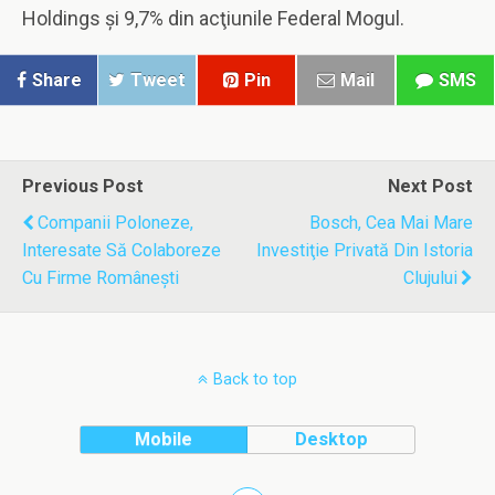
Holdings şi 9,7% din acţiunile Federal Mogul.
Share
Tweet
Pin
Mail
SMS
Previous Post
Next Post
Companii Poloneze,
Bosch, Cea Mai Mare
Interesate Să Colaboreze
Investiţie Privată Din Istoria
Cu Firme Româneşti
Clujului
Back to top
Mobile
Desktop