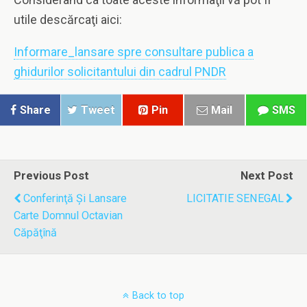
utile descărcaţi aici:
Informare_lansare spre consultare publica a
ghidurilor solicitantului din cadrul PNDR
Share
Tweet
Pin
Mail
SMS
Previous Post
Next Post
Conferinţă Şi Lansare
LICITATIE SENEGAL
Carte Domnul Octavian
Căpăţînă
Back to top