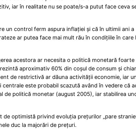
tiv, iar în realitate nu se poate/s-a putut face ceva
 un control ferm aspura inflaţiei şi că în ultimii ani a 
le rateze ar putea face mai mult rău în condiţiile în ca
gerea acestora ar necesita o politică monetară foarte
rezintă aproximativ 60% din coşul de consum şi chiar 
nt de restrictivă ar dăuna activităţii economie, iar un
ii centrale este probabil scazută având în vedere că ac
 de politică monetar (august 2005), iar stabilirea uno
de optimistă privind evoluţia preţurilor „pare strani
nele duc la majorări de preţuri.