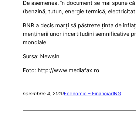
De asemenea, în document se mai spune că n
(benzină, tutun, energie termică, electricita
BNR a decis marţi să păstreze ţinta de inflaţ
menţinerii unor incertitudini semnificative p
mondiale.
Sursa: NewsIn
Foto: http://www.mediafax.ro
noiembrie 4, 2010
Economic – Financiar
ING