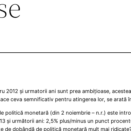
se
ntru 2012 şi urmatorii ani sunt prea ambiţioase, aceste
face ceva semnificativ pentru atingerea lor, se arată î
e politică monetară (din 2 noiembrie – n.r.) este intr
3 şi următorii ani: 2,5% plus/minus un punct procentu
e de dobândă de politică monetară mult mai ridicate?)