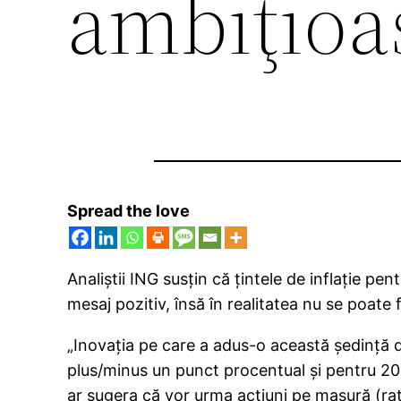
ambiţioa
Spread the love
Analiştii ING susţin că ţintele de inflaţie pe
mesaj pozitiv, însă în realitatea nu se poate 
„Inovaţia pe care a adus-o această şedinţă d
plus/minus un punct procentual şi pentru 201
ar sugera că vor urma acţiuni pe masură (rat