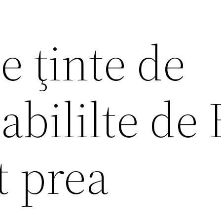
e ţinte de
stabililte d
t prea