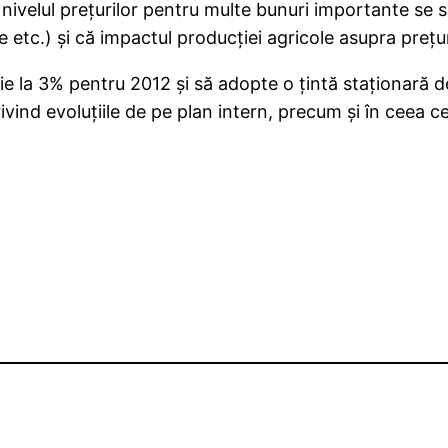
ivelul preţurilor pentru multe bunuri importante se 
te etc.) şi că impactul producţiei agricole asupra preţ
ie la 3% pentru 2012 şi să adopte o ţintă staţionară de
rivind evoluţiile de pe plan intern, precum şi în ceea