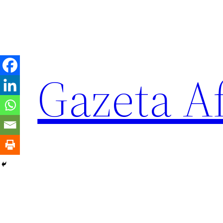
Sari
la
conținut
Gazeta Af