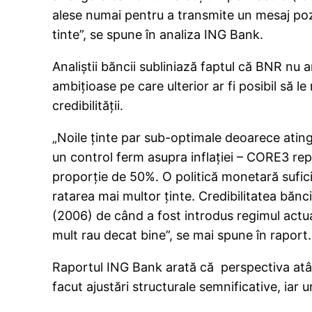
alese numai pentru a transmite un mesaj pozi
tinte”, se spune în analiza ING Bank.
Analiştii băncii subliniază faptul că BNR nu are
ambiţioase pe care ulterior ar fi posibil să 
credibilităţii.
„Noile ţinte par sub-optimale deoarece atin
un control ferm asupra inflaţiei – CORE3 rep
proporţie de 50%. O politică monetară suficie
ratarea mai multor ţinte. Credibilitatea bănc
(2006) de când a fost introdus regimul actual
mult rau decat bine”, se mai spune în raport.
Raportul ING Bank arată că perspectiva atât 
facut ajustări structurale semnificative, iar u