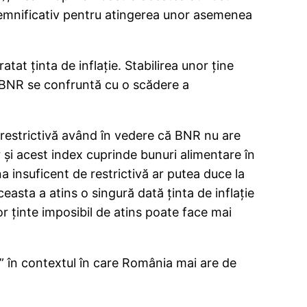
 semnificativ pentru atingerea unor asemenea
ratat ţinta de inflaţie. Stabilirea unor ţine
re BNR se confruntă cu o scădere a
 restrictivă având în vedere că BNR nu are
şi acest index cuprinde bunuri alimentare în
a insuficent de restrictivă ar putea duce la
easta a atins o singură dată ţinta de inflaţie
r ţinte imposibil de atins poate face mai
e” în contextul în care România mai are de