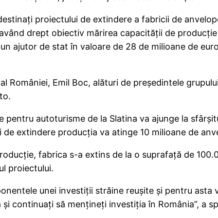
 destinaţi proiectului de extindere a fabricii de anvelo
 având drept obiectiv mărirea capacităţii de producţie 
 un ajutor de stat în valoare de 28 de milioane de euro î
 al României, Emil Boc, alături de preşedintele grupului
to.
pe pentru autoturisme de la Slatina va ajunge la sfârşi
lui de extindere producţia va atinge 10 milioane de anv
roducţie, fabrica s-a extins de la o suprafaţă de 100.0
l proiectului.
ponentele unei investiţii străine reuşite şi pentru asta 
şi continuaţi să menţineţi investiţia în România”, a s