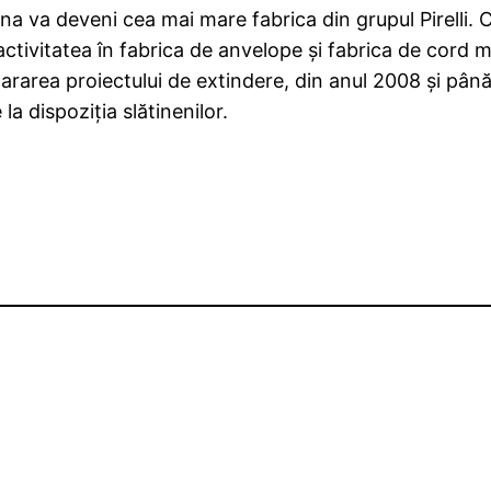
ina va deveni cea mai mare fabrica din grupul Pirelli. Ce
activitatea în fabrica de anvelope şi fabrica de cord m
ararea proiectului de extindere, din anul 2008 şi până l
a dispoziţia slătinenilor.