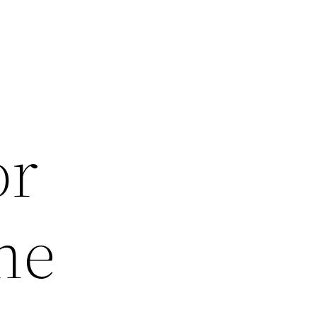
or
ne