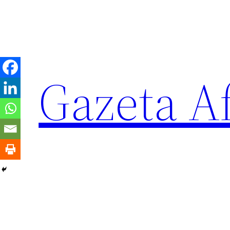
Sari
la
conținut
Gazeta Af