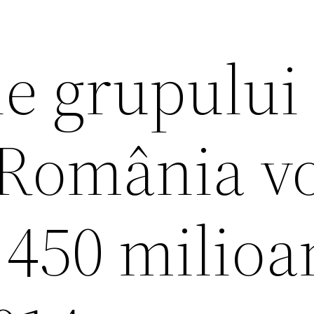
ile grupului
n România v
 450 milioa