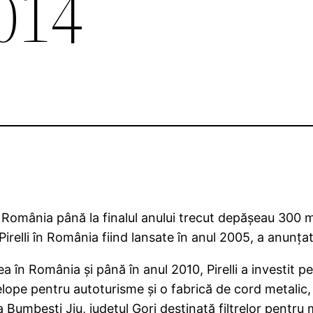
014
li în România până la finalul anului trecut depăşeau 30
Pirelli în România fiind lansate în anul 2005, a anunţ
tea în România şi până în anul 2010, Pirelli a investit 
lope pentru autoturisme şi o fabrică de cord metalic, 
 Bumbeşti Jiu, judeţul Gorj destinată filtrelor pentru 