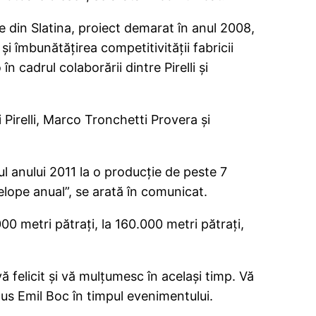
pe din Slatina, proiect demarat în anul 2008,
şi îmbunătăţirea competitivităţii fabricii
n cadrul colaborării dintre Pirelli şi
 Pirelli, Marco Tronchetti Provera şi
tul anului 2011 la o producţie de peste 7
elope anual”, se arată în comunicat.
00 metri pătraţi, la 160.000 metri pătraţi,
vă felicit şi vă mulţumesc în acelaşi timp. Vă
pus Emil Boc în timpul evenimentului.