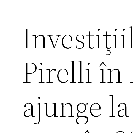
Investiţi
Pirelli î
ajunge la