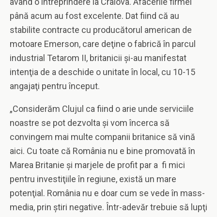
având o întreprindere la Craiova. Afacerile firmei
până acum au fost excelente. Dat fiind că au
stabilite contracte cu producătorul american de
motoare Emerson, care deţine o fabrică în parcul
industrial Tetarom II, britanicii şi-au manifestat
intenţia de a deschide o unitate în local, cu 10-15
angajaţi pentru început.
„Considerăm Clujul ca fiind o arie unde serviciile
noastre se pot dezvolta şi vom încerca să
convingem mai multe companii britanice să vină
aici. Cu toate că România nu e bine promovată în
Marea Britanie şi marjele de profit par a fi mici
pentru investiţiile în regiune, există un mare
potenţial. România nu e doar cum se vede în mass-
media, prin ştiri negative. Într-adevăr trebuie să lupţi