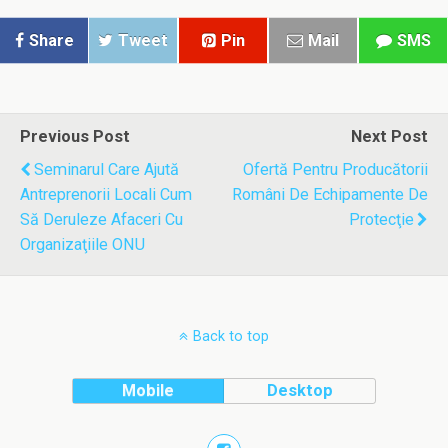
Share
Tweet
Pin
Mail
SMS
Previous Post
Next Post
Seminarul Care Ajută
Ofertă Pentru Producătorii
Antreprenorii Locali Cum
Români De Echipamente De
Să Deruleze Afaceri Cu
Protecţie
Organizaţiile ONU
Back to top
Mobile
Desktop