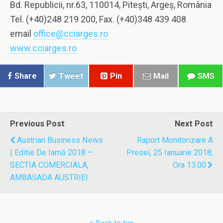
Bd. Republicii, nr.63, 110014, Pitești, Argeș, România
Tel. (+40)248 219 200, Fax. (+40)348 439 408
email
office@cciarges.ro
www.cciarges.ro
Share
Tweet
Pin
Mail
SMS
Previous Post
Next Post
Austrian Business News
Raport Monitorizare A
| Editie De Iarnă 2018 –
Presei, 25 Ianuarie 2018,
SECTIA COMERCIALA,
Ora 13.00
AMBASADA AUSTRIEI