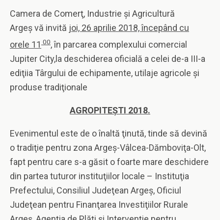
Camera de Comerţ, Industrie şi Agricultură
Argeş vă invită
joi, 26 aprilie 2018, începând cu
00
orele 11
, în parcarea complexului comercial
Jupiter City,la deschiderea oficială a celei de-a III-a
ediţiia Târgului de echipamente, utilaje agricole și
produse tradiţionale
AGROPITEŞTI 2018.
Evenimentul este de o înaltă ţinută, tinde să devină
o tradiţie pentru zona Argeş-Vâlcea-Dămboviţa-Olt,
fapt pentru care s-a găsit o foarte mare deschidere
din partea tuturor instituţiilor locale – Instituţia
Prefectului, Consiliul Judeţean Argeş, Oficiul
Judeţean pentru Finanţarea Investiţiilor Rurale
Argeş, Agenţia de Plăţi şi Intervenţie pentru